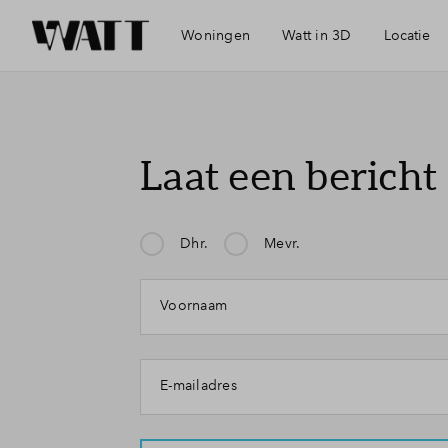
Woningen
Watt in 3D
Locatie
Bereikbaarheid
Laat een bericht
Voorzieningen
Dhr.
Mevr.
Mijn klacht gaat over:
Duurzaamheid
Voornaam
Leiden
E-mailadres
Energiepark