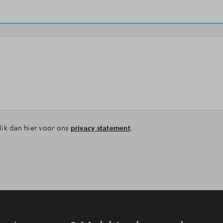
Datakeeper
Leeswijzer
Veelgestelde vragen
Contact
lik dan hier voor ons
privacy statement
.