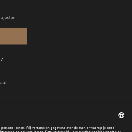
rojecten
17
baar