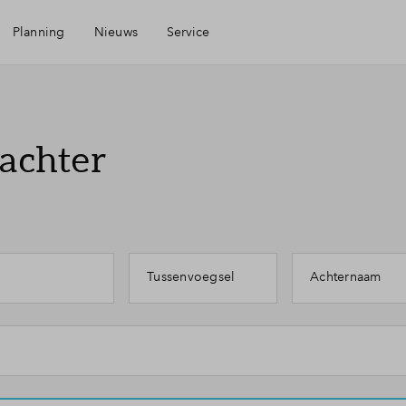
Planning
Nieuws
Service
Mijn Eigen Huis
 achter
Financiele check
Financiering
Tussenvoegsel
Achternaam
Toewijzing
Woning kopen