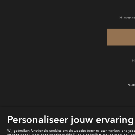
Hiermee
H
van