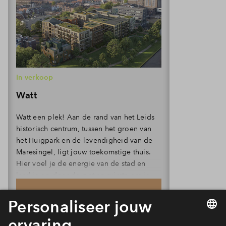
In verkoop
Watt
Watt een plek! Aan de rand van het Leids
historisch centrum, tussen het groen van
het Huigpark en de levendigheid van de
Maresingel, ligt jouw toekomstige thuis.
Hier voel je de energie van de stad en
laad je op door de rust en ruimte om je
heen. Of je de dag nu begint met een
Volledige planning
wandeling door het park of eindigt met
een drankje in de zonnige binnentuin, het
Alles over deze fase
kan allemaal. Watt je ook zoekt, je vindt