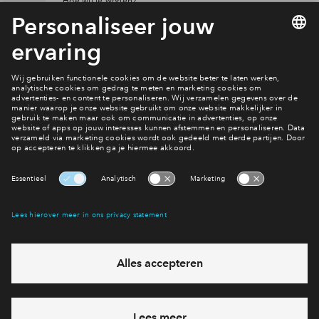
Hoe wil je wonen?
Bekijk het woningaanbod
Interesse? Meld je dan snel aan
Hiermee blijf je op de hoogte van het belangrijkste nieuws en
eventuele projecten
Ja, ik wil mij aanmelden
Heb je een vraag en wil je direct antwoord? Bel ons op
088-
7122717
6 dagen per week beschikbaar (behalve tijdens
feestdagen)
vandaag van
10:00 - 13:00 uur
via chat en telefoon