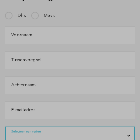
Inloggen
Dhr.
Mevr.
Mijn klacht gaat over:
Voornaam
Tussenvoegsel
Achternaam
E-mailadres
Selecteer een reden