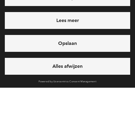
Ja, ik wil mij aanmelden
Heb je een vraag en wil je direct antwoord? Bel ons op
088-
7122717
6 dagen per week beschikbaar (behalve tijdens
feestdagen)
vandaag van
09:00 - 18:00 uur
via chat en telefoon
Cookies
Disclaimer
Privacy Statement
Klachten