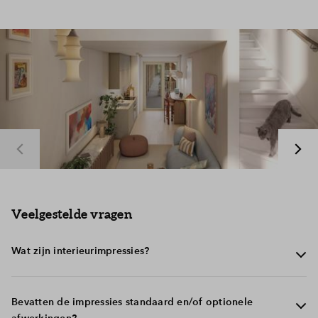
Inloggen
Veelgestelde vragen
Wat zijn interieurimpressies?
Interieurimpressies zijn artistieke weergaven die een
Bevatten de impressies standaard en/of optionele
realistisch beeld geven van hoe de binnenkant van de
afwerkingen?