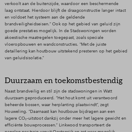
verkoolt aan de buitenzijde, waardoor een beschermende
laag ontstaat. Hierdoor blijft de draagconstructie langer intact
en voldoet het systeem aan de geldende
brandveiligheidseisen.” Ook op het gebied van geluid zijn
goede prestaties mogelijk. In de Stadswoningen worden
akoestische maatregelen toegepast, zoals speciale
vloeropbouwen en wandconstructies. “Met de juiste
detaillering kan houtbouw uitstekend presteren op het gebied
van geluidsisolatie.”
Duurzaam en toekomstbestendig
Naast brandveilig en stil zijn de stadswoningen in Watt
duurzaam geproduceerd. “Het hout komt uit verantwoord
beheerde bossen, waar herplanting plaatsvindt”, zegt
Houweling. “Daarnaast kan houtbouw bijdragen aan een
lagere CO₂
‑
uitstoot dankzij onder meer het lagere gewicht en
efficiënte bouwprocessen.” Linkwood transporteert de
panelen per trein vanuit Oostenrijk en zet waar mogelijk