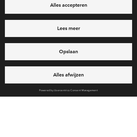
Ja, ik wil mij aanmelden
Heb je een vraag en wil je direct antwoord? Bel ons op
088-
7122717
6 dagen per week beschikbaar (behalve tijdens
feestdagen)
vandaag gesloten, maandag zijn we vanaf
09:00 uur weer
bereikbaar
via telefoon
Cookies
Disclaimer
Privacy Statement
Klachten