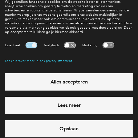
Hoe wil je wonen?
Bekijk het woningaanbod
Interesse? Meld je dan snel aan
Hiermee blijf je op de hoogte van het belangrijkste nieuws en
eventuele projecten
Ja, ik wil mij aanmelden
Heb je een vraag en wil je direct antwoord? Bel ons op
088-
7122717
6 dagen per week beschikbaar (behalve tijdens
feestdagen)